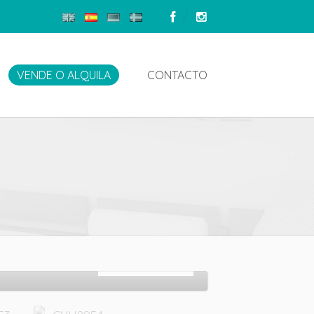
VENDE O ALQUILA
CONTACTO
En venta
14.000
€