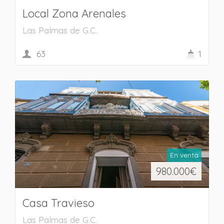
Local Zona Arenales
Las Palmas de G.C.
63
1
En venta
980.000
€
Casa Travieso
Las Palmas de G.C.