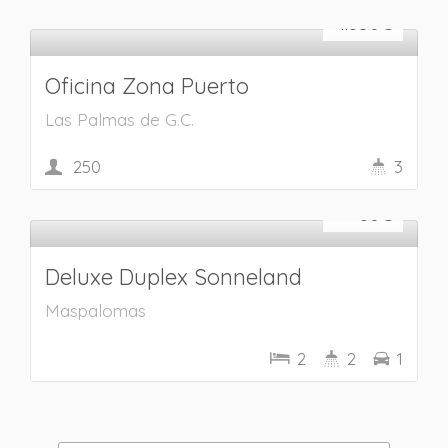
1.850
€
Oficina Zona Puerto
Las Palmas de G.C.
250
3
Alquiler vacacional
80
€
Deluxe Duplex Sonneland
Maspalomas
2
2
1