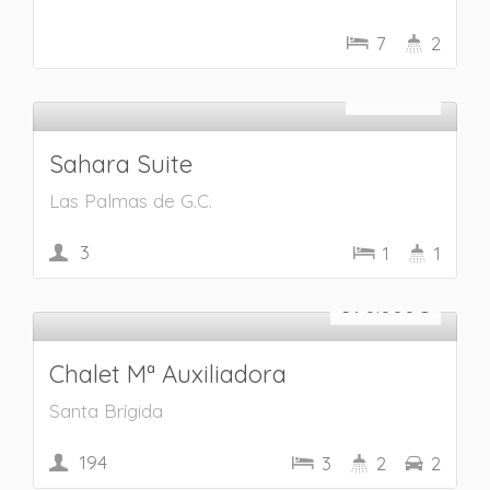
7
2
Alquiler vacacional
85
€
/dia
Sahara Suite
Las Palmas de G.C.
3
1
1
En venta
390.000
€
Chalet Mª Auxiliadora
Santa Brígida
194
3
2
2
En alquiler