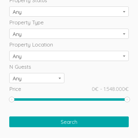
Property Status
Any
Property Type
Any
Property Location
Any
N Guests
Any
Price
0
€
-
1.548.000
€